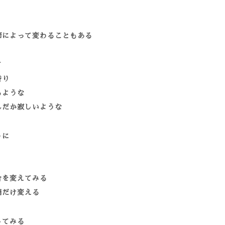
節によって変わることもある
て
香り
るような
んだか寂しいような
うに
合を変えてみる
滴だけ変える
してみる