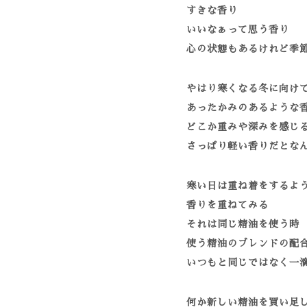
すきな香り
いいなぁって思う香り
心の状態もあるけれど季
やはり寒くなる冬に向け
あったかみのあるような
どこか重みや深みを感じ
さっぱり軽い香りだとな
寒い日は重ね着をするよ
香りを重ねてみる
それは同じ精油を使う時
使う精油のブレンドの配
いつもと同じではなく一
何か新しい精油を買い足